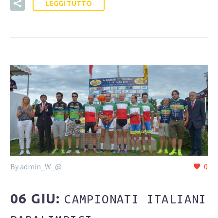
LEGGI TUTTO
By admin_W_@
0
06 GIU:
CAMPIONATI ITALIANI