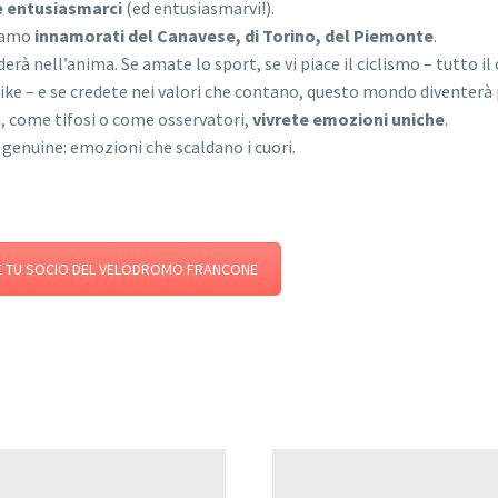
e entusiasmarci
(ed entusiasmarvi!).
siamo
innamorati del Canavese, di Torino, del Piemonte
.
rà nell’anima. Se amate lo sport, se vi piace il ciclismo – tutto il 
bike – e se credete nei valori che contano, questo mondo diventerà 
, come tifosi o come osservatori,
vivrete emozioni uniche
.
 genuine: emozioni che scaldano i cuori.
E TU SOCIO DEL VELODROMO FRANCONE