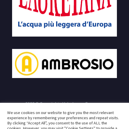
2023 © Copyrights Velodromo Francone
We use cookies on our website to give you the most relevant
e
Sito realizzato da:
Infogeneration.it
Progredit.it
|
Privacy
experience by remembering your preferences and repeat visits.
By clicking “Accept All”, you consent to the use of ALL the
Policy
cookies. However, you may visit "Cookie Settings" to provide a