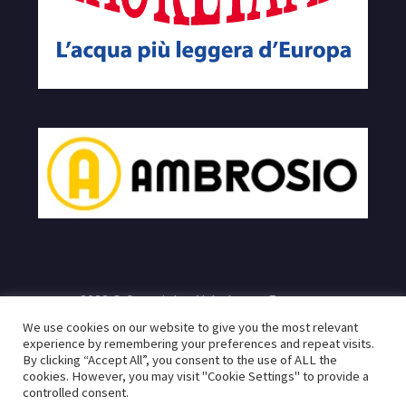
2023 © Copyrights Velodromo Francone
We use cookies on our website to give you the most relevant
e
Sito realizzato da:
Infogeneration.it
Progredit.it
|
Privacy
experience by remembering your preferences and repeat visits.
By clicking “Accept All”, you consent to the use of ALL the
Policy
cookies. However, you may visit "Cookie Settings" to provide a
controlled consent.