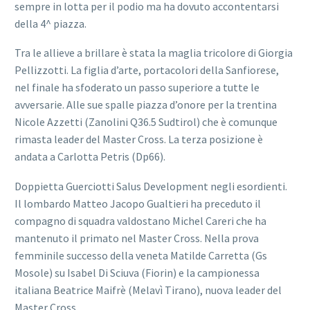
sempre in lotta per il podio ma ha dovuto accontentarsi
della 4^ piazza.
Tra le allieve a brillare è stata la maglia tricolore di Giorgia
Pellizzotti. La figlia d’arte, portacolori della Sanfiorese,
nel finale ha sfoderato un passo superiore a tutte le
avversarie. Alle sue spalle piazza d’onore per la trentina
Nicole Azzetti (Zanolini Q36.5 Sudtirol) che è comunque
rimasta leader del Master Cross. La terza posizione è
andata a Carlotta Petris (Dp66).
Doppietta Guerciotti Salus Development negli esordienti.
Il lombardo Matteo Jacopo Gualtieri ha preceduto il
compagno di squadra valdostano Michel Careri che ha
mantenuto il primato nel Master Cross. Nella prova
femminile successo della veneta Matilde Carretta (Gs
Mosole) su Isabel Di Sciuva (Fiorin) e la campionessa
italiana Beatrice Maifrè (Melavì Tirano), nuova leader del
Master Cross.