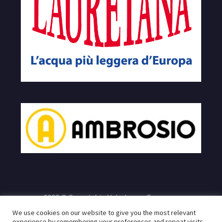
2023 © Copyrights Velodromo Francone
We use cookies on our website to give you the most relevant
e
Sito realizzato da:
Infogeneration.it
Progredit.it
|
Privacy
experience by remembering your preferences and repeat visits.