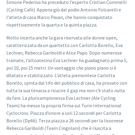
Simone Pederiva ha preceduto l’esperto Cristian Cominelli
(Cycling Cafè). Appena giù dal podio Antonio Folcarelli e
l’atleta di casa Marco Pavan, che hanno conquistato
rispettivamente la quarta e la quinta piazza.
Molto incerta anche la gara riservata alle donne open,
caratterizzata da un quartetto con Carlotta Borello, Eva
Lechner, Rebecca Gariboldi e Alice Papo. Dopo numerose
trainate, l’altoatesina Eva Lechner ha guadagnato prima 5,
poi 10, poi 15 metri. Un vantaggio che piano piano si è
dilatato e stabilizzato. L’atleta piemontese Carlotta
Borello, spinta dal tifo del pubblico di casa, ha provato con
tutta la sua tenacia a ricucire il gap ma non c’è stato nulla
da fare. La pluricampionessa Eva Lechner (Ale Cycling
Team) ha messo la propria firma sul Turin International
Cyclocross. Piazza d’onore a soli 12 secondi per Carlotta
Borello (Dp66). Terza piazza a 26 secondi per la lissonese
Rebecca Gariboldi (Team Cingolani) che è riuscita a