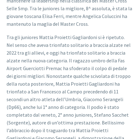
mantenere la leadership nella classifica del Master Cross
Selle Smp. Tra le juniores la migliore, 8^ assoluta, è stata la
giovane toscana Elisa Ferri, mentre Angelica Coluccini ha
mantenuto la maglia del Master Cross.
Tra gli juniores Mattia Proietti Gagliardoni si è ripetuto.
Nel senso che aveva trionfato solitario a braccia alzate nel
2022 tra gli allievi, e oggi ha trionfato solitario a braccia
alzate nella nuova categoria. Il ragazzo umbro della Fas
Airport Guerciotti Premac ha sfoderato il colpo di pedale
dei giorni migliori. Nonostante qualche scivolata di troppo
della ruota posteriore, Mattia Proietti Gagliardoni ha
trionfato a San Francesco al Campo precedendo di 11
secondi un altro atleta dell’Umbria, Giacomo Serangeli
(Dp66), anche lui 1° anno di categoria. Il podio è stato
completato dal veneto, 2° anno juniores, Stefano Sacchet
(Sorgente), autore di un’ottima prestazione. Bellissimo
l’abbraccio dopo il traguardo tra Mattia Proietti
Gagliardoni e Giacomo Serangeli, a dimostrazione della