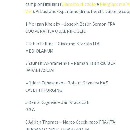
campioni italiani (
Giacomo Nizzolo
e
Piergiacomo M
Viel
). Vi bastano? Speriamo di no. Perché tutte le copp
1 Morgan Kneisky – Joseph Berlin Semon FRA
COOPERATIVA QUADRIFOGLIO
2 Fabio Felline – Giacomo Nizzolo ITA
MEDIOLANUM
3 Yauheni Akhramenka – Raman Tsishkou BLR
PAPANI ACCIAI
4 Nikita Panasenko – Robert Gayneev KAZ
CASETTI FORGING
5 Denis Rugovac – Jan Kraus CZE
G.S.A.
6 Adrian Thomas – Marco Cecchinato FRA/ITA
BERSANO CARLO / ESAB GROUP