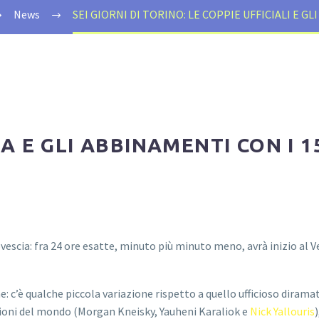
News
SEI GIORNI DI TORINO: LE COPPIE UFFICIALI E G
IA E GLI ABBINAMENTI CON I 
rovescia: fra 24 ore esatte, minuto più minuto meno, avrà inizio a
ne: c’è qualche piccola variazione rispetto a quello ufficioso diram
ioni del mondo (Morgan Kneisky, Yauheni Karaliok e
Nick Yallouris