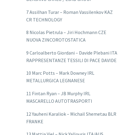
7 Assilhan Turar – Roman Vassilenkov KAZ
CR TECHNOLOGY
8 Nicolas Pietrula – Jiri Hochmann CZE
NUOVA ZINCOROTOSTATICA
9 Carloalberto Giordani – Davide Plebani ITA
RAPPRESENTANZE TESSILI DI PACE DAVIDE
10 Marc Potts – Mark Downey IRL
METALLURGICA LEGNANESE
11 Fintan Ryan – JB Murphy IRL
MASCARELLO AUTOTRASPORTI
12 Yauheni Karaliok – Michail Shemetau BLR
FRANKE
13 Mattia Viel – Nick Yallouris ITA/AUS