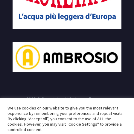
2023 © Copyrights Velodromo Francone
We use cookies on our website to give you the most relevant
e
Sito realizzato da:
Infogeneration.it
Progredit.it
|
Privacy
experience by remembering your preferences and repeat visits.
By clicking “Accept All”, you consent to the use of ALL the
Policy
cookies. However, you may visit "Cookie Settings" to provide a
controlled consent.