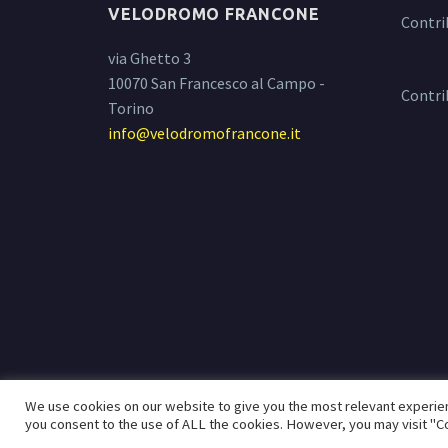
VELODROMO FRANCONE
Contri
via Ghetto 3
10070 San Francesco al Campo -
Contri
Torino
info@velodromofrancone.it
We use cookies on our website to give you the most relevant experien
you consent to the use of ALL the cookies. However, you may visit "Co