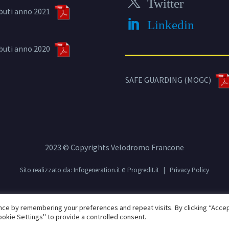
Twitter
buti anno 2021
Linkedin
buti anno 2020
SAFE GUARDING (MOGC)
2023 © Copyrights Velodromo Francone
e
Sito realizzato da:
Infogeneration.it
Progredit.it
|
Privacy Policy
ce by remembering your preferences and repeat visits. By clicking “Accept
okie Settings" to provide a controlled consent.