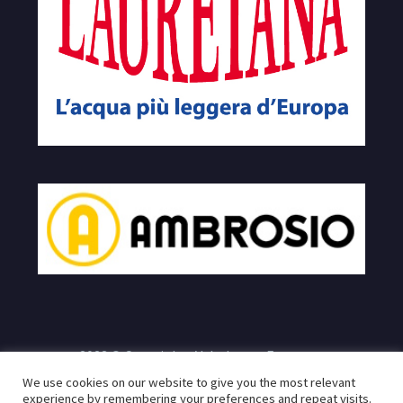
2023 © Copyrights Velodromo Francone
We use cookies on our website to give you the most relevant
e
Sito realizzato da:
Infogeneration.it
Progredit.it
|
Privacy
experience by remembering your preferences and repeat visits.