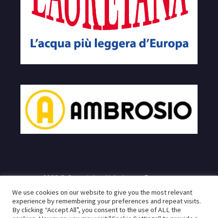
2023 © Copyrights Velodromo Francone
We use cookies on our website to give you the most relevant
e
Sito realizzato da:
Infogeneration.it
Progredit.it
|
Privacy
experience by remembering your preferences and repeat visits.
By clicking “Accept All”, you consent to the use of ALL the
Policy