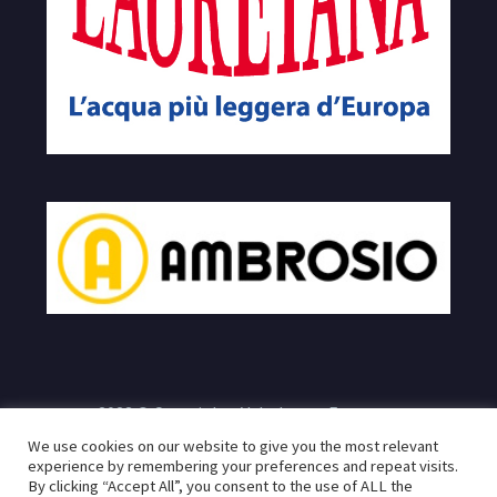
2023 © Copyrights Velodromo Francone
We use cookies on our website to give you the most relevant
e
Sito realizzato da:
Infogeneration.it
Progredit.it
|
Privacy
experience by remembering your preferences and repeat visits.
By clicking “Accept All”, you consent to the use of ALL the
Policy