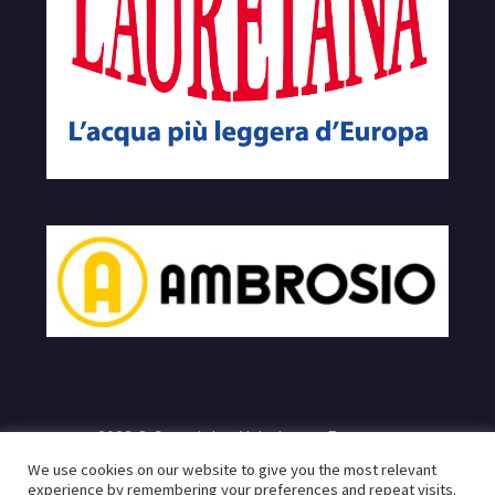
2023 © Copyrights Velodromo Francone
We use cookies on our website to give you the most relevant
e
Sito realizzato da:
Infogeneration.it
Progredit.it
|
Privacy
experience by remembering your preferences and repeat visits.