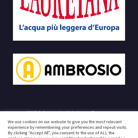
2023 © Copyrights Velodromo Francone
We use cookies on our website to give you the most relevant
e
Sito realizzato da:
Infogeneration.it
Progredit.it
|
Privacy
experience by remembering your preferences and repeat visits.
By clicking “Accept All”, you consent to the use of ALL the
Policy