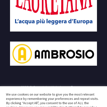
2023 © Copyrights Velodromo Francone
We use cookies on our website to give you the most relevant
e
Sito realizzato da:
Infogeneration.it
Progredit.it
|
Privacy
experience by remembering your preferences and repeat visits.
By clicking “Accept All”, you consent to the use of ALL the
Policy