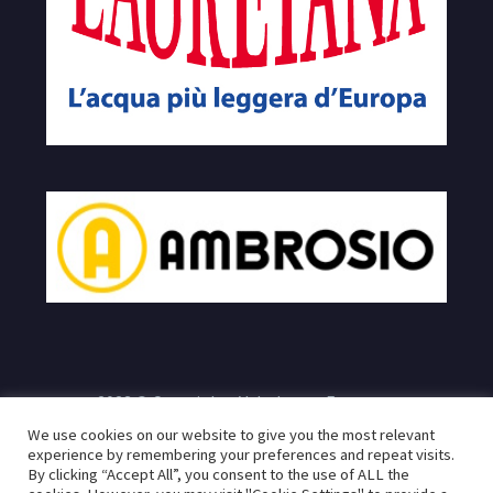
2023 © Copyrights Velodromo Francone
We use cookies on our website to give you the most relevant
e
Sito realizzato da:
Infogeneration.it
Progredit.it
|
Privacy
experience by remembering your preferences and repeat visits.
By clicking “Accept All”, you consent to the use of ALL the
Policy